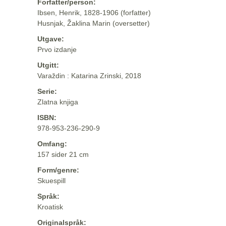
Forfatter/person:
Ibsen, Henrik, 1828-1906 (forfatter)
Husnjak, Žaklina Marin (oversetter)
Utgave:
Prvo izdanje
Utgitt:
Varaždin : Katarina Zrinski, 2018
Serie:
Zlatna knjiga
ISBN:
978-953-236-290-9
Omfang:
157 sider 21 cm
Form/genre:
Skuespill
Språk:
Kroatisk
Originalspråk: