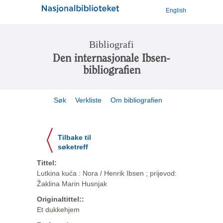
English
Bibliografi
Den internasjonale Ibsen-
bibliografien
Søk
Verkliste
Om bibliografien
Tilbake til
søketreff
Tittel:
Lutkina kuća : Nora / Henrik Ibsen ; prijevod:
Žaklina Marin Husnjak
Originaltittel::
Et dukkehjem