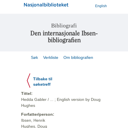
English
Bibliografi
Den internasjonale Ibsen-
bibliografien
Søk
Verkliste
Om bibliografien
Tilbake til
søketreff
Tittel:
Hedda Gabler / ... ; English version by Doug
Hughes
Forfatter/person:
Ibsen, Henrik
Hughes, Doug