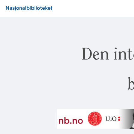
Den int
b