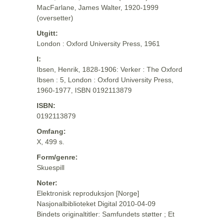
MacFarlane, James Walter, 1920-1999
(oversetter)
Utgitt:
London : Oxford University Press, 1961
I:
Ibsen, Henrik, 1828-1906: Verker : The Oxford
Ibsen : 5, London : Oxford University Press,
1960-1977, ISBN 0192113879
ISBN:
0192113879
Omfang:
X, 499 s.
Form/genre:
Skuespill
Noter:
Elektronisk reproduksjon [Norge]
Nasjonalbiblioteket Digital 2010-04-09
Bindets originaltitler: Samfundets støtter ; Et