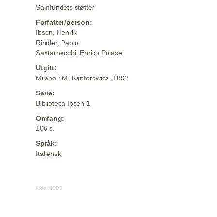
Samfundets støtter
Forfatter/person:
Ibsen, Henrik
Rindler, Paolo
Santarnecchi, Enrico Polese
Utgitt:
Milano : M. Kantorowicz, 1892
Serie:
Biblioteca Ibsen 1
Omfang:
106 s.
Språk:
Italiensk
Kilde:
MODS