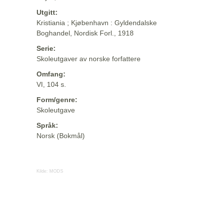
Utgitt:
Kristiania ; Kjøbenhavn : Gyldendalske
Boghandel, Nordisk Forl., 1918
Serie:
Skoleutgaver av norske forfattere
Omfang:
VI, 104 s.
Form/genre:
Skoleutgave
Språk:
Norsk (Bokmål)
Kilde:
MODS