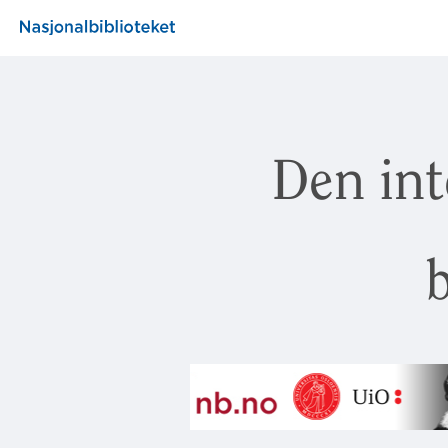
Den int
b