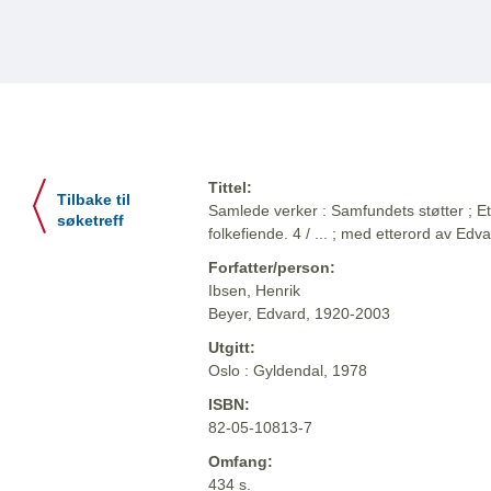
Tittel:
Tilbake til
Samlede verker : Samfundets støtter ; 
søketreff
folkefiende. 4 / ... ; med etterord av Edv
Forfatter/person:
Ibsen, Henrik
Beyer, Edvard, 1920-2003
Utgitt:
Oslo : Gyldendal, 1978
ISBN:
82-05-10813-7
Omfang:
434 s.