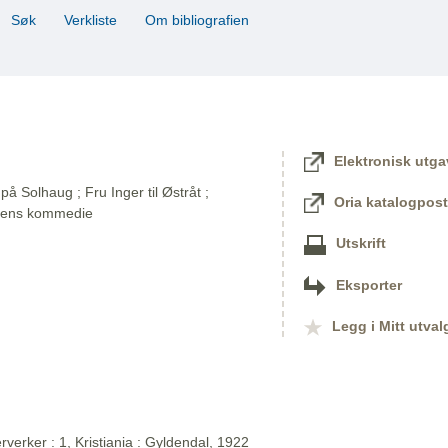
Søk
Verkliste
Om bibliografien
Elektronisk utga
på Solhaug ; Fru Inger til Østråt ;
Oria katalogpost
dens kommedie
Utskrift
Eksporter
Legg i Mitt utval
verker : 1, Kristiania : Gyldendal, 1922