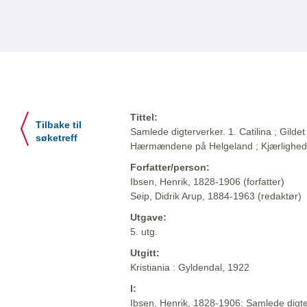
Tittel:
Tilbake til
Samlede digterverker. 1. Catilina ; Gildet 
søketreff
Hærmændene på Helgeland ; Kjærlighe
Forfatter/person:
Ibsen, Henrik, 1828-1906 (forfatter)
Seip, Didrik Arup, 1884-1963 (redaktør)
Utgave:
5. utg.
Utgitt:
Kristiania : Gyldendal, 1922
I:
Ibsen, Henrik, 1828-1906: Samlede digter