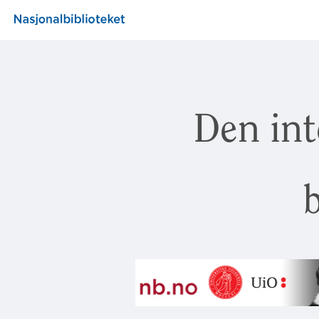
Den int
b