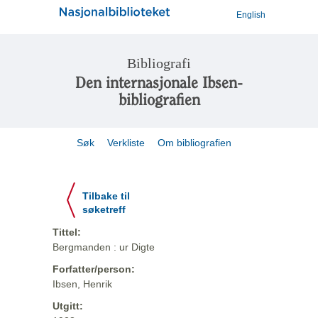
English
Bibliografi
Den internasjonale Ibsen-
bibliografien
Søk
Verkliste
Om bibliografien
Tilbake til
søketreff
Tittel:
Bergmanden : ur Digte
Forfatter/person:
Ibsen, Henrik
Utgitt: