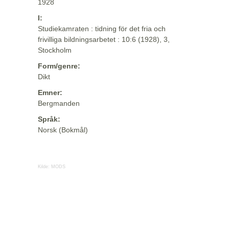
1928
I:
Studiekamraten : tidning för det fria och
frivilliga bildningsarbetet : 10:6 (1928), 3,
Stockholm
Form/genre:
Dikt
Emner:
Bergmanden
Språk:
Norsk (Bokmål)
Kilde:
MODS