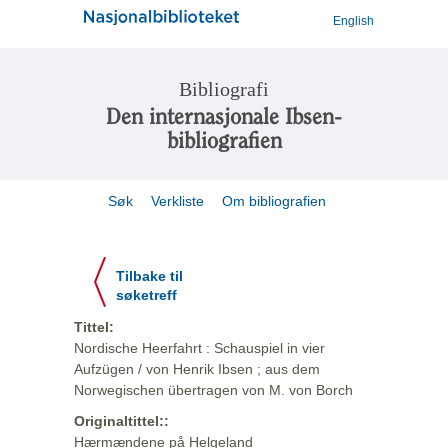
English
Bibliografi
Den internasjonale Ibsen-
bibliografien
Søk
Verkliste
Om bibliografien
Tilbake til
søketreff
Tittel:
Nordische Heerfahrt : Schauspiel in vier
Aufzügen / von Henrik Ibsen ; aus dem
Norwegischen übertragen von M. von Borch
Originaltittel::
Hærmændene på Helgeland