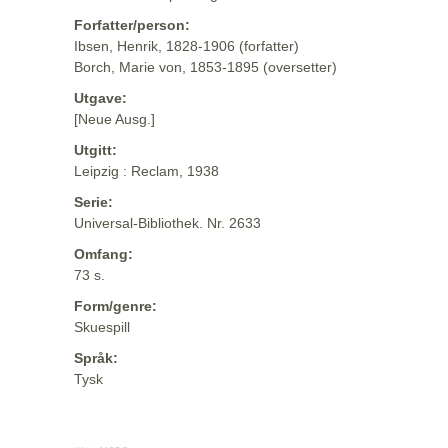
Forfatter/person:
Ibsen, Henrik, 1828-1906 (forfatter)
Borch, Marie von, 1853-1895 (oversetter)
Utgave:
[Neue Ausg.]
Utgitt:
Leipzig : Reclam, 1938
Serie:
Universal-Bibliothek. Nr. 2633
Omfang:
73 s.
Form/genre:
Skuespill
Språk:
Tysk