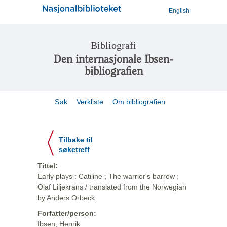
English
Bibliografi
Den internasjonale Ibsen-
bibliografien
Søk
Verkliste
Om bibliografien
Tilbake til
søketreff
Tittel:
Early plays : Catiline ; The warrior's barrow ;
Olaf Liljekrans / translated from the Norwegian
by Anders Orbeck
Forfatter/person:
Ibsen, Henrik