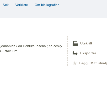
Søk
Verkliste
Om bibliografien
Utskrift
 jednáních / od Henrika Ibsena ; na český
l Gustav Eim
Eksporter
Legg i Mitt utval