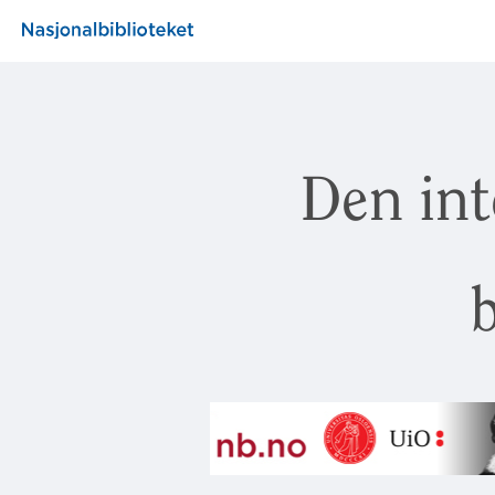
Den int
b