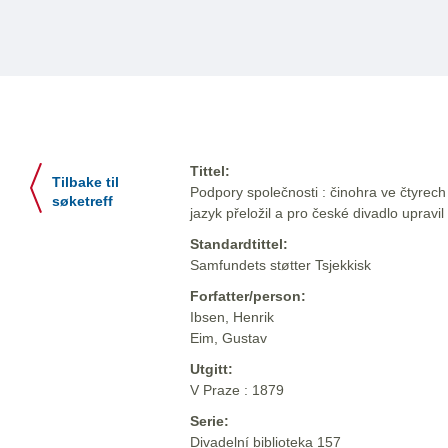
Tittel:
Tilbake til
Podpory společnosti : činohra ve čtyrech
søketreff
jazyk přeložil a pro české divadlo upravi
Standardtittel:
Samfundets støtter Tsjekkisk
Forfatter/person:
Ibsen, Henrik
Eim, Gustav
Utgitt:
V Praze : 1879
Serie:
Divadelní biblioteka 157