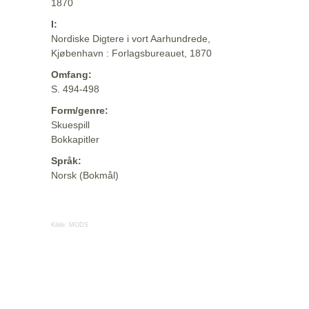
1870
I:
Nordiske Digtere i vort Aarhundrede,
Kjøbenhavn : Forlagsbureauet, 1870
Omfang:
S. 494-498
Form/genre:
Skuespill
Bokkapitler
Språk:
Norsk (Bokmål)
Kilde:
MODS