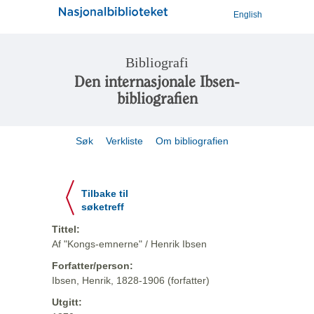
English
Bibliografi
Den internasjonale Ibsen-
bibliografien
Søk
Verkliste
Om bibliografien
Tilbake til
søketreff
Tittel:
Af "Kongs-emnerne" / Henrik Ibsen
Forfatter/person:
Ibsen, Henrik, 1828-1906 (forfatter)
Utgitt: