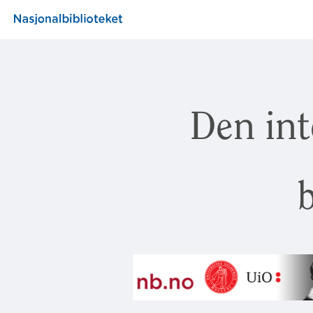
Den int
b