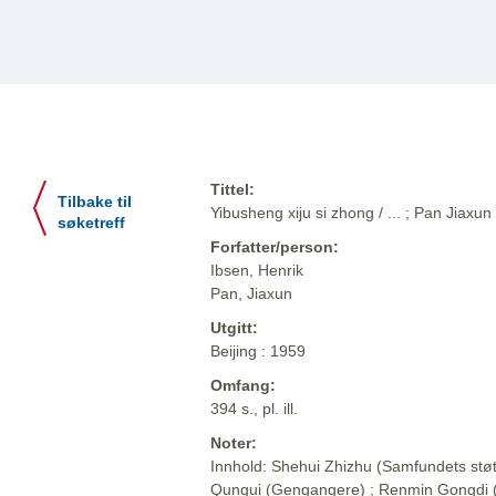
Tittel:
Tilbake til
Yibusheng xiju si zhong / ... ; Pan Jiaxun
søketreff
Forfatter/person:
Ibsen, Henrik
Pan, Jiaxun
Utgitt:
Beijing : 1959
Omfang:
394 s., pl. ill.
Noter:
Innhold: Shehui Zhizhu (Samfundets støt
Qungui (Gengangere) ; Renmin Gongdi (