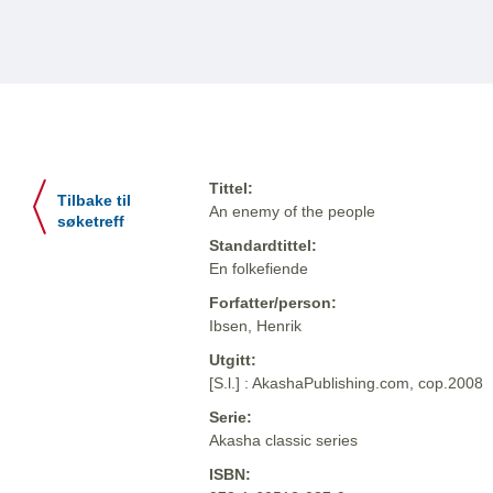
Tittel:
Tilbake til
An enemy of the people
søketreff
Standardtittel:
En folkefiende
Forfatter/person:
Ibsen, Henrik
Utgitt:
[S.l.] : AkashaPublishing.com, cop.2008
Serie:
Akasha classic series
ISBN: