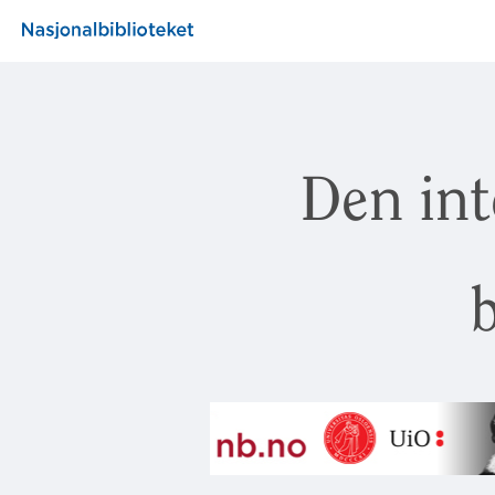
Den int
b