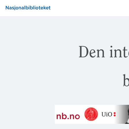
Den int
b