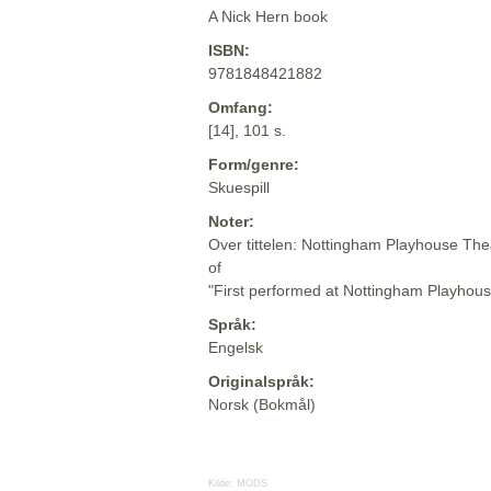
A Nick Hern book
ISBN:
9781848421882
Omfang:
[14], 101 s.
Form/genre:
Skuespill
Noter:
Over tittelen: Nottingham Playhouse Th
of
"First performed at Nottingham Playhou
Språk:
Engelsk
Originalspråk:
Norsk (Bokmål)
Kilde:
MODS