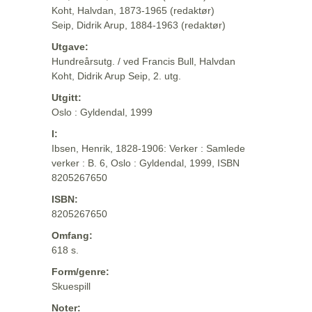
Koht, Halvdan, 1873-1965 (redaktør)
Seip, Didrik Arup, 1884-1963 (redaktør)
Utgave:
Hundreårsutg. / ved Francis Bull, Halvdan
Koht, Didrik Arup Seip, 2. utg.
Utgitt:
Oslo : Gyldendal, 1999
I:
Ibsen, Henrik, 1828-1906: Verker : Samlede
verker : B. 6, Oslo : Gyldendal, 1999, ISBN
8205267650
ISBN:
8205267650
Omfang:
618 s.
Form/genre:
Skuespill
Noter: