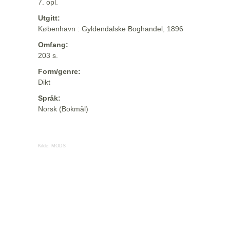
7. opl.
Utgitt:
København : Gyldendalske Boghandel, 1896
Omfang:
203 s.
Form/genre:
Dikt
Språk:
Norsk (Bokmål)
Kilde:
MODS