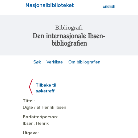
English
Bibliografi
Den internasjonale Ibsen-
bibliografien
Søk
Verkliste
Om bibliografien
Tilbake til
søketreff
Tittel:
Digte / af Henrik Ibsen
Forfatter/person:
Ibsen, Henrik
Utgave: