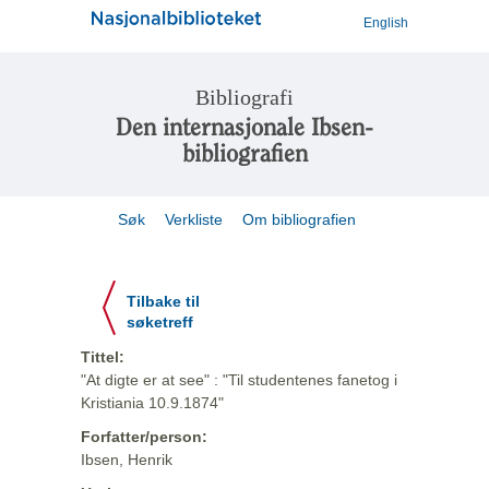
English
Bibliografi
Den internasjonale Ibsen-
bibliografien
Søk
Verkliste
Om bibliografien
Tilbake til
søketreff
Tittel:
"At digte er at see" : "Til studentenes fanetog i
Kristiania 10.9.1874"
Forfatter/person:
Ibsen, Henrik