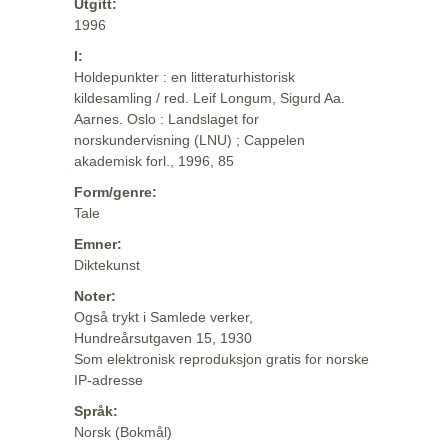
Utgitt:
1996
I:
Holdepunkter : en litteraturhistorisk
kildesamling / red. Leif Longum, Sigurd Aa.
Aarnes. Oslo : Landslaget for
norskundervisning (LNU) ; Cappelen
akademisk forl., 1996, 85
Form/genre:
Tale
Emner:
Diktekunst
Noter:
Også trykt i Samlede verker,
Hundreårsutgaven 15, 1930
Som elektronisk reproduksjon gratis for norske
IP-adresse
Språk:
Norsk (Bokmål)