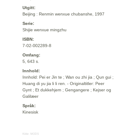
Utgitt:
Beijing : Renmin wenxue chubanshe, 1997
Serie:
Shijie wenxue mingzhu
ISBN:
7-02-002289-8
Omfang:
5, 643 s.
Innhold:
Innhold: Pei er Jin te ; Wan ou zhi jia ; Qun gui ;
Huang di yu jia li li ren. - Originaltitler: Peer
Gynt ; Et dukkehjem ; Gengangere ; Kejser og
Galilæer
Språk:
Kinesisk
Kilde:
MODS