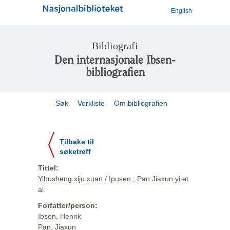
English
Bibliografi
Den internasjonale Ibsen-
bibliografien
Søk
Verkliste
Om bibliografien
Tilbake til
søketreff
Tittel:
Yibusheng xiju xuan / Ipusen ; Pan Jiaxun yi et
al.
Forfatter/person:
Ibsen, Henrik
Pan, Jiaxun