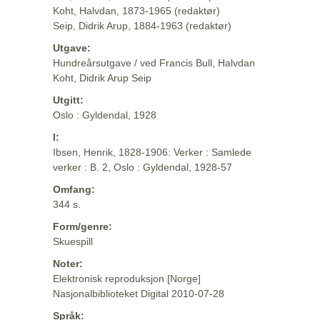
Koht, Halvdan, 1873-1965 (redaktør)
Seip, Didrik Arup, 1884-1963 (redaktør)
Utgave:
Hundreårsutgave / ved Francis Bull, Halvdan
Koht, Didrik Arup Seip
Utgitt:
Oslo : Gyldendal, 1928
I:
Ibsen, Henrik, 1828-1906: Verker : Samlede
verker : B. 2, Oslo : Gyldendal, 1928-57
Omfang:
344 s.
Form/genre:
Skuespill
Noter:
Elektronisk reproduksjon [Norge]
Nasjonalbiblioteket Digital 2010-07-28
Språk: