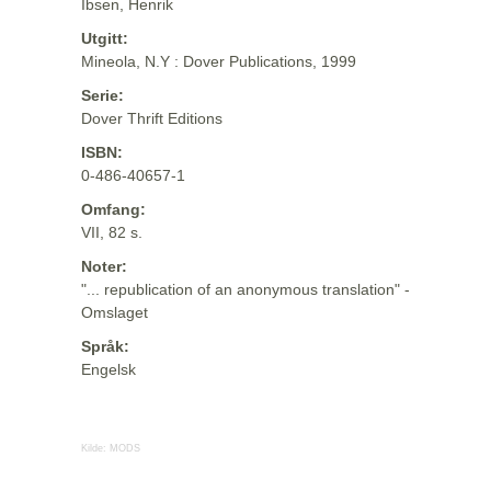
Ibsen, Henrik
Utgitt:
Mineola, N.Y : Dover Publications, 1999
Serie:
Dover Thrift Editions
ISBN:
0-486-40657-1
Omfang:
VII, 82 s.
Noter:
"... republication of an anonymous translation" -
Omslaget
Språk:
Engelsk
Kilde:
MODS