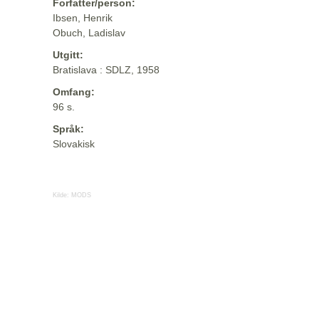
Forfatter/person:
Ibsen, Henrik
Obuch, Ladislav
Utgitt:
Bratislava : SDLZ, 1958
Omfang:
96 s.
Språk:
Slovakisk
Kilde:
MODS