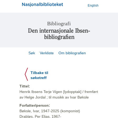
English
Bibliografi
Den internasjonale Ibsen-
bibliografien
Søk
Verkliste
Om bibliografien
Tilbake til
søketreff
Tittel:
Henrik Ibsens Terje Vigen [lydopptak] / fremført
av Helge Jordal ; til musikk av Ivar Bøksle
Forfatter/person:
Bøksle, Ivar, 1947-2025 (komponist)
Drabløs, Per Elias, 1967-