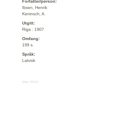
Forfatter/person:
Ibsen, Henrik
Keninsch, A.
Utgitt:
Riga : 1907
Omfang:
199 s.
Språk:
Latvisk
Kilde:
MODS