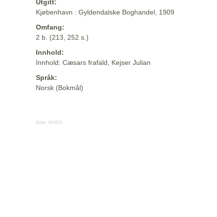
Utgitt:
Kjøbenhavn : Gyldendalske Boghandel, 1909
Omfang:
2 b. (213, 252 s.)
Innhold:
Innhold: Cæsars frafald, Kejser Julian
Språk:
Norsk (Bokmål)
Kilde:
MODS