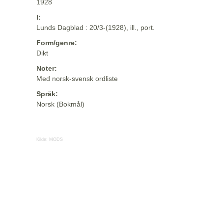
1928
I:
Lunds Dagblad : 20/3-(1928), ill., port.
Form/genre:
Dikt
Noter:
Med norsk-svensk ordliste
Språk:
Norsk (Bokmål)
Kilde:
MODS