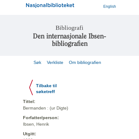
English
Bibliografi
Den internasjonale Ibsen-
bibliografien
Søk
Verkliste
Om bibliografien
Tilbake til
søketreff
Tittel:
Bermanden : (ur Digte)
Forfatter/person:
Ibsen, Henrik
Utgitt: