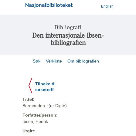
English
Bibliografi
Den internasjonale Ibsen-
bibliografien
Søk
Verkliste
Om bibliografien
Tilbake til
søketreff
Tittel:
Bermanden : (ur Digte)
Forfatter/person:
Ibsen, Henrik
Utgitt: