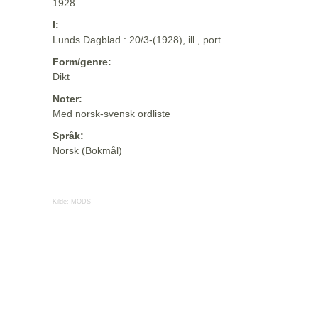
1928
I:
Lunds Dagblad : 20/3-(1928), ill., port.
Form/genre:
Dikt
Noter:
Med norsk-svensk ordliste
Språk:
Norsk (Bokmål)
Kilde:
MODS