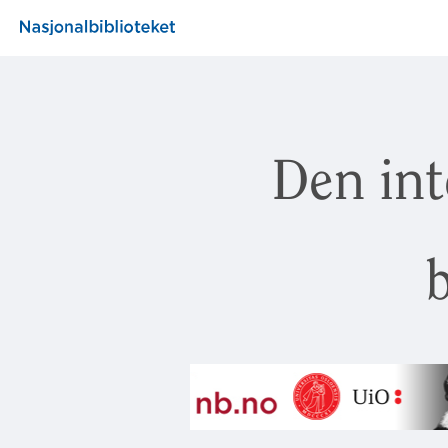
Den int
b