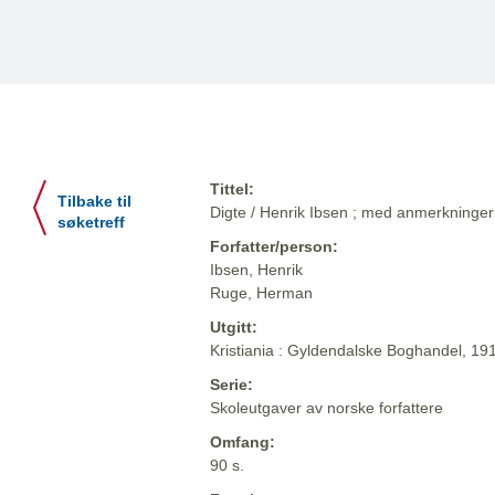
Tittel:
Tilbake til
Digte / Henrik Ibsen ; med anmerkning
søketreff
Forfatter/person:
Ibsen, Henrik
Ruge, Herman
Utgitt:
Kristiania : Gyldendalske Boghandel, 19
Serie:
Skoleutgaver av norske forfattere
Omfang:
90 s.