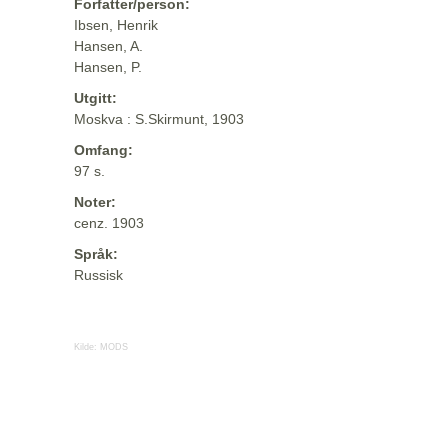
Forfatter/person:
Ibsen, Henrik
Hansen, A.
Hansen, P.
Utgitt:
Moskva : S.Skirmunt, 1903
Omfang:
97 s.
Noter:
cenz. 1903
Språk:
Russisk
Kilde:
MODS