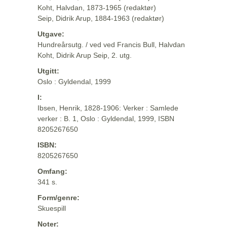
Koht, Halvdan, 1873-1965 (redaktør)
Seip, Didrik Arup, 1884-1963 (redaktør)
Utgave:
Hundreårsutg. / ved ved Francis Bull, Halvdan
Koht, Didrik Arup Seip, 2. utg.
Utgitt:
Oslo : Gyldendal, 1999
I:
Ibsen, Henrik, 1828-1906: Verker : Samlede
verker : B. 1, Oslo : Gyldendal, 1999, ISBN
8205267650
ISBN:
8205267650
Omfang:
341 s.
Form/genre:
Skuespill
Noter: