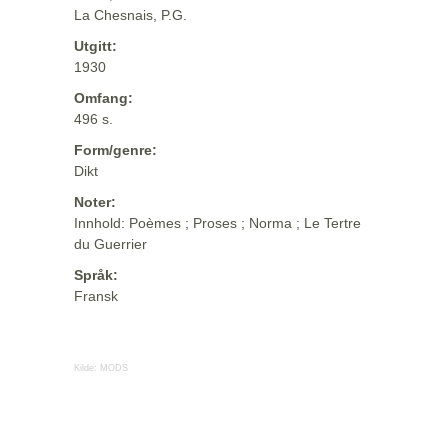
La Chesnais, P.G.
Utgitt:
1930
Omfang:
496 s.
Form/genre:
Dikt
Noter:
Innhold: Poèmes ; Proses ; Norma ; Le Tertre
du Guerrier
Språk:
Fransk
Kilde:
MODS