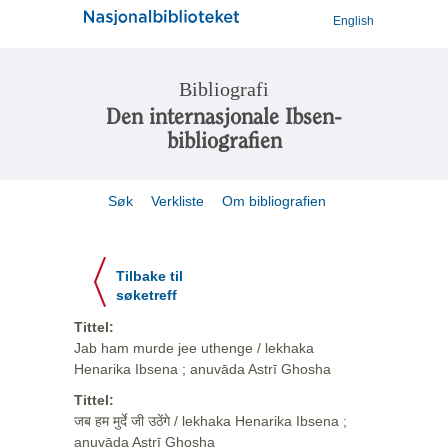
English
Bibliografi
Den internasjonale Ibsen-
bibliografien
Søk
Verkliste
Om bibliografien
Tilbake til
søketreff
Tittel:
Jab ham murde jee uthenge / lekhaka
Henarika Ibsena ; anuvāda Astrī Ghosha
Tittel:
जब हम मुर्दे जी उठेंगे / lekhaka Henarika Ibsena ;
anuvāda Astrī Ghosha