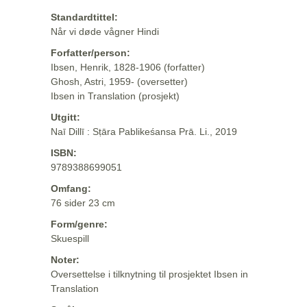
Standardtittel:
Når vi døde vågner Hindi
Forfatter/person:
Ibsen, Henrik, 1828-1906 (forfatter)
Ghosh, Astri, 1959- (oversetter)
Ibsen in Translation (prosjekt)
Utgitt:
Naī Dillī : Sṭāra Pablikeśansa Prā. Li., 2019
ISBN:
9789388699051
Omfang:
76 sider 23 cm
Form/genre:
Skuespill
Noter:
Oversettelse i tilknytning til prosjektet Ibsen in
Translation