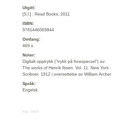
Utgitt:
[S.l.] : Read Books, 2011
ISBN:
9781446069844
Omfang:
469 s.
Noter:
Digitalt opptrykk ("trykk på forespørsel") av:
The works of Henrik Ibsen. Vol. 11. New York :
Scribner, 1912 i oversettelse av William Archer
Språk:
Engelsk
Kilde:
MODS