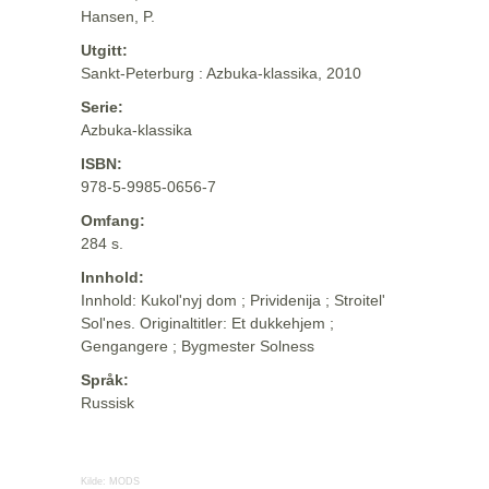
Hansen, P.
Utgitt:
Sankt-Peterburg : Azbuka-klassika, 2010
Serie:
Azbuka-klassika
ISBN:
978-5-9985-0656-7
Omfang:
284 s.
Innhold:
Innhold: Kukol'nyj dom ; Prividenija ; Stroitel'
Sol'nes. Originaltitler: Et dukkehjem ;
Gengangere ; Bygmester Solness
Språk:
Russisk
Kilde:
MODS