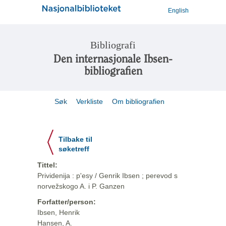
English
Bibliografi
Den internasjonale Ibsen-
bibliografien
Søk
Verkliste
Om bibliografien
Tilbake til
søketreff
Tittel:
Prividenija : p'esy / Genrik Ibsen ; perevod s
norvežskogo A. i P. Ganzen
Forfatter/person:
Ibsen, Henrik
Hansen, A.