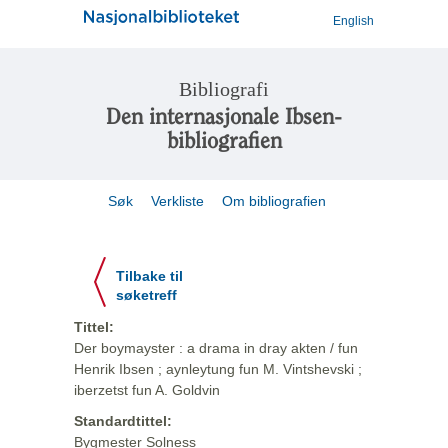
English
Bibliografi
Den internasjonale Ibsen-
bibliografien
Søk
Verkliste
Om bibliografien
Tilbake til
søketreff
Tittel:
Der boymayster : a drama in dray akten / fun
Henrik Ibsen ; aynleytung fun M. Vintshevski ;
iberzetst fun A. Goldvin
Standardtittel:
Bygmester Solness