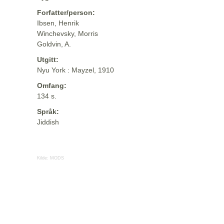
Forfatter/person:
Ibsen, Henrik
Winchevsky, Morris
Goldvin, A.
Utgitt:
Nyu York : Mayzel, 1910
Omfang:
134 s.
Språk:
Jiddish
Kilde:
MODS