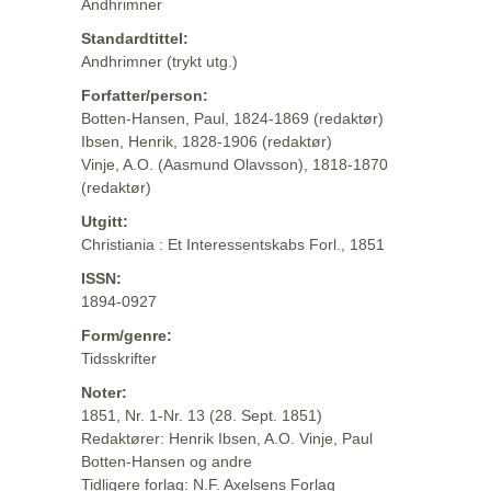
Andhrimner
Standardtittel:
Andhrimner (trykt utg.)
Forfatter/person:
Botten-Hansen, Paul, 1824-1869 (redaktør)
Ibsen, Henrik, 1828-1906 (redaktør)
Vinje, A.O. (Aasmund Olavsson), 1818-1870
(redaktør)
Utgitt:
Christiania : Et Interessentskabs Forl., 1851
ISSN:
1894-0927
Form/genre:
Tidsskrifter
Noter:
1851, Nr. 1-Nr. 13 (28. Sept. 1851)
Redaktører: Henrik Ibsen, A.O. Vinje, Paul
Botten-Hansen og andre
Tidligere forlag: N.F. Axelsens Forlag