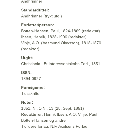
Andhrimner
Standardtittel:
Andhrimner (trykt utg.)
Forfatter/person:
Botten-Hansen, Paul, 1824-1869 (redaktør)
Ibsen, Henrik, 1828-1906 (redaktør)
Vinje, A.O. (Aasmund Olavsson), 1818-1870
(redaktør)
Utgitt:
Christiania : Et Interessentskabs Forl., 1851
ISSN:
1894-0927
Form/genre:
Tidsskrifter
Noter:
1851, Nr. 1-Nr. 13 (28. Sept. 1851)
Redaktører: Henrik Ibsen, A.O. Vinje, Paul
Botten-Hansen og andre
Tidligere forlag: N.F. Axelsens Forlag