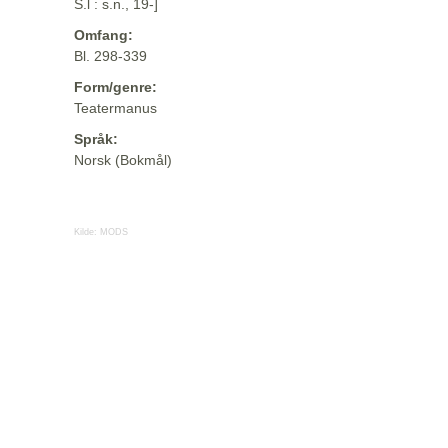
S.l : s.n., 19-]
Omfang:
Bl. 298-339
Form/genre:
Teatermanus
Språk:
Norsk (Bokmål)
Kilde:
MODS