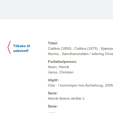
Tittel:
Tilbake til
Catilina (1850) ; Catilina (1875) ; Kjæ
søketreff
Norma ; Sancthansnatten / edering Chris
Forfatter/person:
Ibsen, Henrik
Janss, Christian
Utgitt:
Oslo : I kommisjon hos Aschehoug, 2005
Serie:
Henrik Ibsens skrifter 1
Serie: