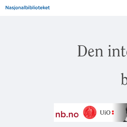
Den int
b