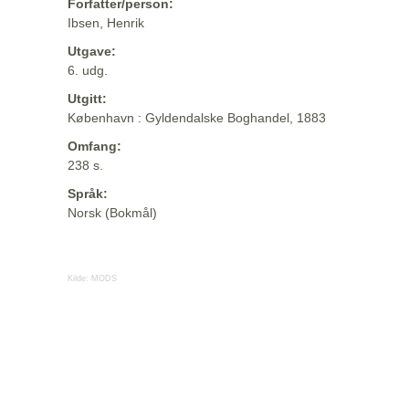
Forfatter/person:
Ibsen, Henrik
Utgave:
6. udg.
Utgitt:
København : Gyldendalske Boghandel, 1883
Omfang:
238 s.
Språk:
Norsk (Bokmål)
Kilde:
MODS