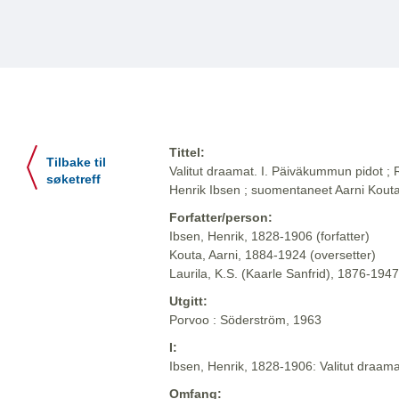
Tittel:
Tilbake til
Valitut draamat. I. Päiväkummun pidot ;
søketreff
Henrik Ibsen ; suomentaneet Aarni Kouta 
Forfatter/person:
Ibsen, Henrik, 1828-1906 (forfatter)
Kouta, Aarni, 1884-1924 (oversetter)
Laurila, K.S. (Kaarle Sanfrid), 1876-1947
Utgitt:
Porvoo : Söderström, 1963
I:
Ibsen, Henrik, 1828-1906: Valitut draam
Omfang: