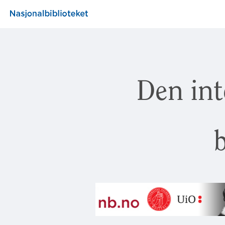
Den int
b