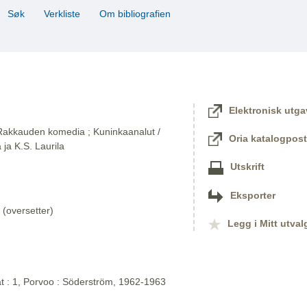
Søk
Verkliste
Om bibliografien
Elektronisk utga
 Rakkauden komedia ; Kuninkaanalut /
Oria katalogpost
ja K.S. Laurila
Utskrift
Eksporter
 (oversetter)
Legg i Mitt utval
at : 1, Porvoo : Söderström, 1962-1963