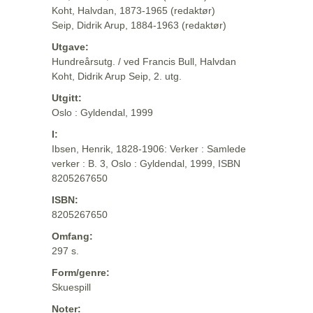
Koht, Halvdan, 1873-1965 (redaktør)
Seip, Didrik Arup, 1884-1963 (redaktør)
Utgave:
Hundreårsutg. / ved Francis Bull, Halvdan
Koht, Didrik Arup Seip, 2. utg.
Utgitt:
Oslo : Gyldendal, 1999
I:
Ibsen, Henrik, 1828-1906: Verker : Samlede
verker : B. 3, Oslo : Gyldendal, 1999, ISBN
8205267650
ISBN:
8205267650
Omfang:
297 s.
Form/genre:
Skuespill
Noter: