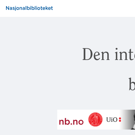
Den int
b