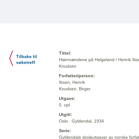
Tittel:
Tilbake til
Hærmændene på Helgeland / Henrik Ibse
søketreff
Knudsen
Forfatter/person:
Ibsen, Henrik
Knudsen, Birger
Utgave:
5. opl.
Utgitt:
Oslo : Gyldendal, 1934
Serie:
Gyldendals skoleutgaver av norske forfa