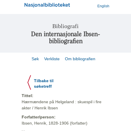
English
Bibliografi
Den internasjonale Ibsen-
bibliografien
Søk
Verkliste
Om bibliografien
Tilbake til
søketreff
Tittel:
Hærmændene på Helgeland : skuespil i fire
akter / Henrik Ibsen
Forfatter/person:
Ibsen, Henrik, 1828-1906 (forfatter)