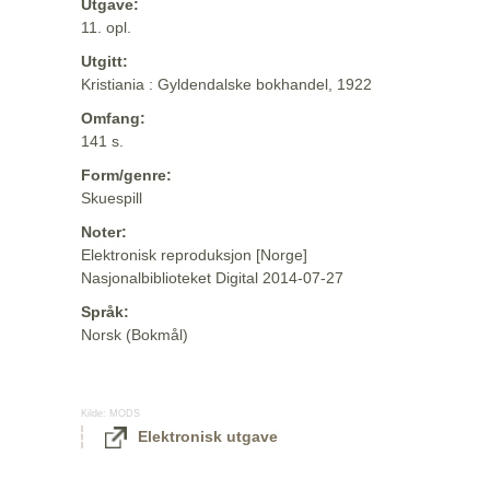
Utgave:
11. opl.
Utgitt:
Kristiania : Gyldendalske bokhandel, 1922
Omfang:
141 s.
Form/genre:
Skuespill
Noter:
Elektronisk reproduksjon [Norge]
Nasjonalbiblioteket Digital 2014-07-27
Språk:
Norsk (Bokmål)
Kilde:
MODS
Elektronisk utgave