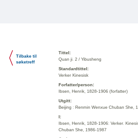
Tittel:
Tilbake til
Quan ji. 2 / Yibusheng
søketreff
Standardtittel:
Verker Kinesisk
Forfatter/person:
Ibsen, Henrik, 1828-1906 (forfatter)
Utgitt:
Beijing : Renmin Wenxue Chuban She, 
I:
Ibsen, Henrik, 1828-1906: Verker. Kinesi
Chuban She, 1986-1987