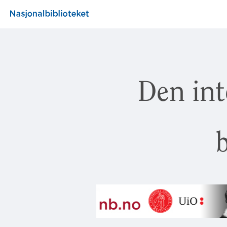
Den int
b