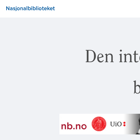
Den int
b