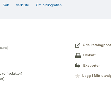
Søk
Verkliste
Om bibliografien
Oria katalogpost
surs]
Utskrift
Eksporter
870 (redaktør)
Legg i Mitt utval
ør)