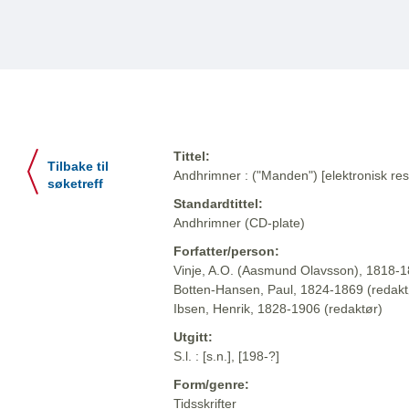
Tittel:
Tilbake til
Andhrimner : ("Manden") [elektronisk res
søketreff
Standardtittel:
Andhrimner (CD-plate)
Forfatter/person:
Vinje, A.O. (Aasmund Olavsson), 1818-1
Botten-Hansen, Paul, 1824-1869 (redakt
Ibsen, Henrik, 1828-1906 (redaktør)
Utgitt:
S.l. : [s.n.], [198-?]
Form/genre:
Tidsskrifter