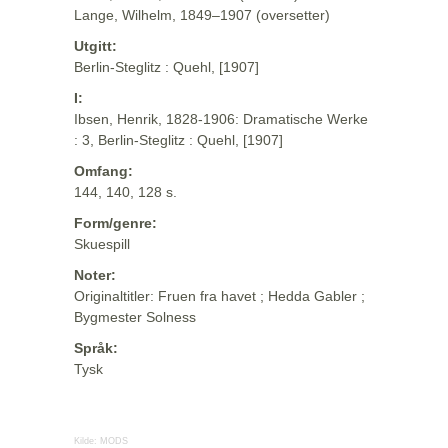
Lange, Wilhelm, 1849–1907 (oversetter)
Utgitt:
Berlin-Steglitz : Quehl, [1907]
I:
Ibsen, Henrik, 1828-1906: Dramatische Werke
: 3, Berlin-Steglitz : Quehl, [1907]
Omfang:
144, 140, 128 s.
Form/genre:
Skuespill
Noter:
Originaltitler: Fruen fra havet ; Hedda Gabler ;
Bygmester Solness
Språk:
Tysk
Kilde:
MODS