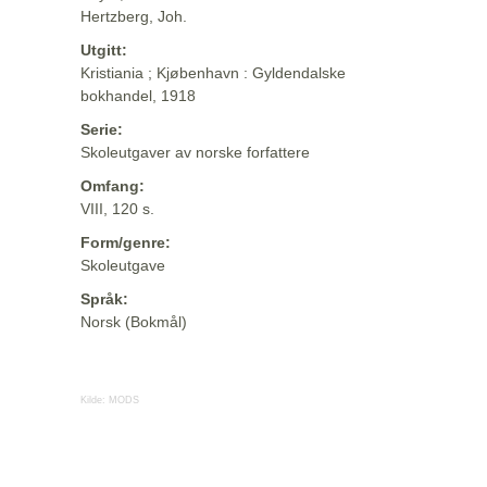
Hertzberg, Joh.
Utgitt:
Kristiania ; Kjøbenhavn : Gyldendalske
bokhandel, 1918
Serie:
Skoleutgaver av norske forfattere
Omfang:
VIII, 120 s.
Form/genre:
Skoleutgave
Språk:
Norsk (Bokmål)
Kilde:
MODS