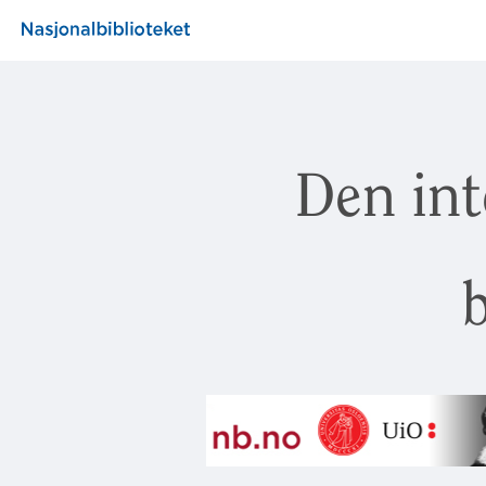
Den int
b